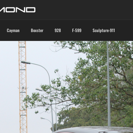
Cayman
Boxster
928
F-599
Sculpture-911