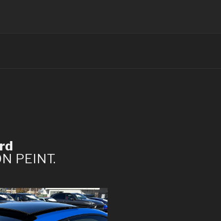
rd
ON PEINT.