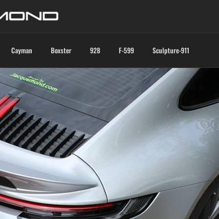
Cayman
Boxster
928
F-599
Sculpture-911