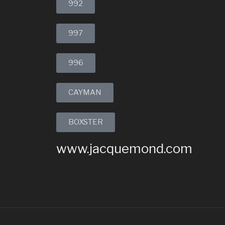
992
997
996
CAYMAN
BOXSTER
www.jacquemond.com