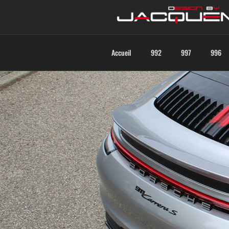
Accueil
992
997
996